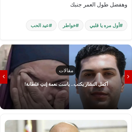
وهفضل طول العمر جنبك
أول مره يا قلبي
خواطر
عيد الحب
مقالات
أكمل النشار يكتب.. ياست نعمة إنتِ غلطانة!
ش
ك