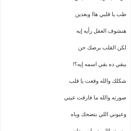
طب يا قلبي هاا وبعدين
هنشوف العقل رأيه إيه
لكن القلب برضك حن
يبقي ده بقي اسمه إيه؟!
شكلك والله وقعت يا قلب
صورته والله ما فارقت عيني
وعيوني اللي بتضحك وياه
وصوته اللي ديما سمعان