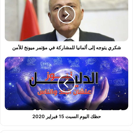
ر
ي
ي
ت
و
ج
ه
إ
شكري يتوجه إلى ألمانيا للمشاركة في مؤتمر ميونخ للأمن
ل
ى
ح
أ
ظ
ل
ك
م
ا
ا
ل
ن
ي
ي
و
ا
م
ل
ا
ل
ل
حظك اليوم السبت 15 فبراير 2020
م
س
ش
ب