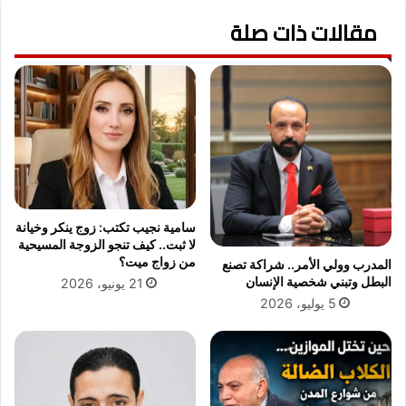
ا
ت
مقالات ذات صلة
ر
1
ك
5
ة
ف
ف
ب
ي
ر
م
ا
ؤ
ي
ت
ر
م
2
ر
0
م
2
سامية نجيب تكتب: زوج ينكر وخيانة
ي
0
لا ثبت.. كيف تنجو الزوجة المسيحية
و
من زواج ميت؟
المدرب وولي الأمر.. شراكة تصنع
ن
البطل وتبني شخصية الإنسان
21 يونيو، 2026
خ
5 يوليو، 2026
ل
ل
أ
م
ن