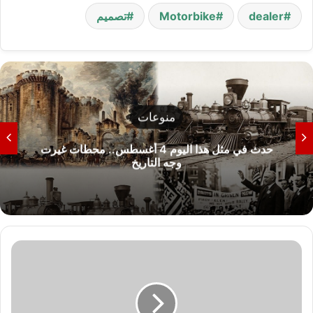
dealer
Motorbike
تصميم
منوعات
حدث في مثل هذا اليوم 4 أغسطس.. محطات غيرت
وجه التاريخ
ع
ر
و
ض
س