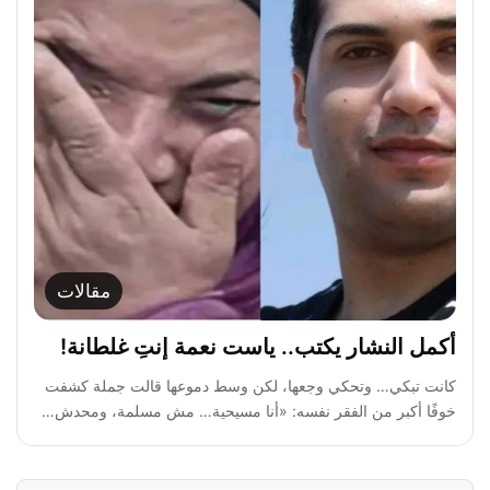
مقالات
أكمل النشار يكتب.. ياست نعمة إنتِ غلطانة!
كانت تبكي… وتحكي وجعها، لكن وسط دموعها قالت جملة كشفت
خوفًا أكبر من الفقر نفسه: «أنا مسيحية… مش مسلمة، ومحدش…