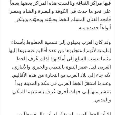
فيها مراكز الثقافة ونافست هذه المراكز بعضها بعضاً
على نحو ما حدث في الكوفة والبصرة والشام ومصر؛
فاتجه الفنان المسلم للخط يحسّنه ويجوّده ويبتكر
أنواعاً جديدة منه.
وقد كان العرب يميلون إلى تسمية الخطوط بأسماء
إقليمية لأنهم استجلبوها من عدة أقاليم فنسبوها إليها
مثلما تنسب السلع إلى أماكنها؛ لذلك عُرف الخط
العربي قبل عصر النبوة بالنبطي والحيري والأنباري،
لأنه جاء إلى بلاد العرب مع التجارة من هذه الأقاليم.
وعندما استقرّ الخط العربي في مكة والمدينة وبدأ
ينتشر منها إلى جهات أخرى عُرف باسمَيهما المكي
والمدني.
إلا أن الخط العربي لم يقدّر له أن ينال قسطاً من