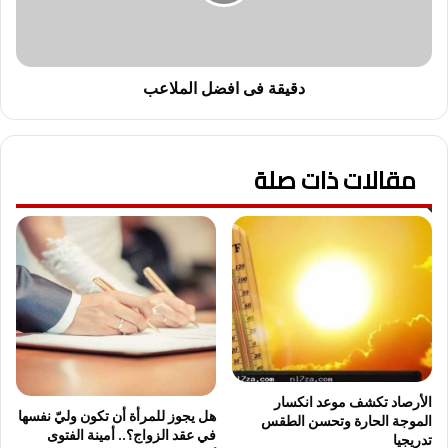
م
ف
و
ى
ق
ا
ع
ف
ج
ض
دقيقة فى افضل الملاعب
و
ل
د
ا
ن
ل
مقالات ذات صلة
ي
م
و
ل
ز
ا
ا
ع
ل
ب
ا
خ
ب
ا
ر
ى
.
الأرصاد تكشف موعد انكسار
هل يجوز للمرأة أن تكون وليّ نفسها
الموجة الحارة وتحسن الطقس
في عقد الزواج؟.. أمينة الفتوى
تدريجيا