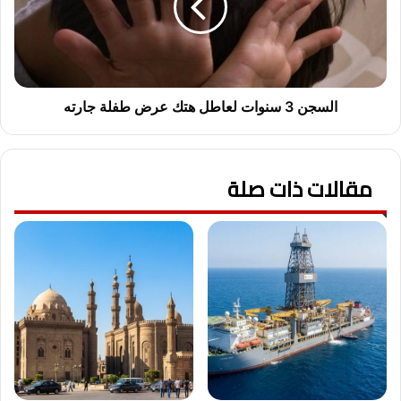
هتك
عرض
طفلة
جارته
السجن 3 سنوات لعاطل هتك عرض طفلة جارته
مقالات ذات صلة