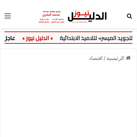
بحث عن
الق
د الميسر» لتلاميذ الابتدائية
عاجل:
الرئيسية
/
اقتصاد