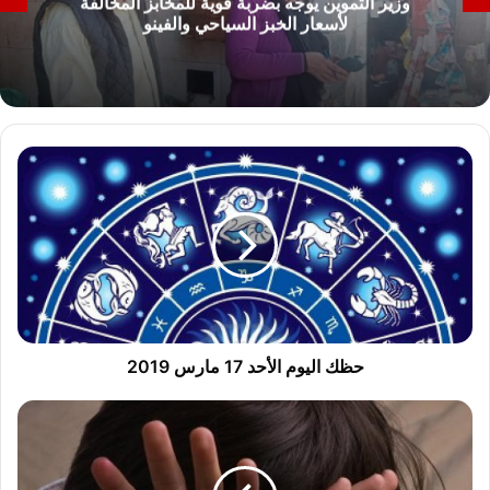
وزير التموين يوجه بضربة قوية للمخابز المخالفة
لأسعار الخبز السياحي والفينو
حظك
اليوم
الأحد
17
مارس
2019
حظك اليوم الأحد 17 مارس 2019
السجن
3
سنوات
لعاطل