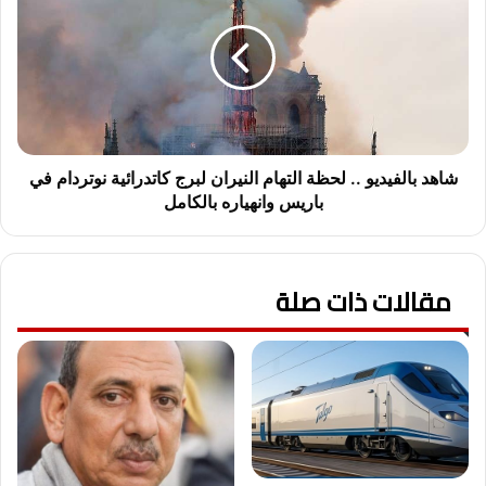
..
لحظة
التهام
النيران
لبرج
كاتدرائية
نوتردام
في
شاهد بالفيديو .. لحظة التهام النيران لبرج كاتدرائية نوتردام في
باريس
باريس وانهياره بالكامل
وانهياره
بالكامل
مقالات ذات صلة