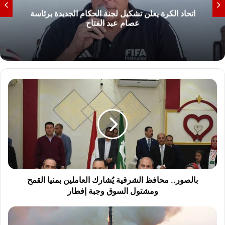
اتحاد الكرة يعلن تشكيل لجنة الحكام الجديدة برئاسة
عصام عبد الفتاح
بالصور..
محافظ
الشرقية
يُشارك
العاملين
بمنيا
القمح
ومشتول
السوق
وجبة
بالصور.. محافظ الشرقية يُشارك العاملين بمنيا القمح
إفطار
ومشتول السوق وجبة إفطار
شاهد
بالفيديو