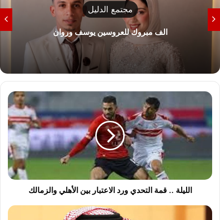
مجتمع الدليل
الف مبروك للعروسين يوسف وروان
ا
ل
ل
ي
ل
ة
.
.
ق
م
الليلة .. قمة التحدي ورد الاعتبار بين الأهلي والزمالك
ة
ا
ت