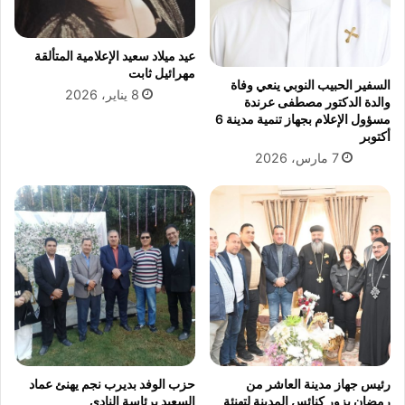
ه
ط
ل
ي
ي
ب
عيد ميلاد سعيد الإعلامية المتألقة
و
و
مهرائيل ثابت
السفير الحبيب النوبي ينعي وفاة
ا
ج
8 يناير، 2026
والدة الدكتور مصطفى عرندة
ل
م
مسؤول الإعلام بجهاز تنمية مدينة 6
ز
ه
أكتوبر
م
و
7 مارس، 2026
ا
ر
ل
ا
ك
ل
أ
ه
ل
ي
ق
ب
ل
م
ب
رئيس جهاز مدينة العاشر من
حزب الوفد بديرب نجم يهنئ عماد
ا
رمضان يزور كنائس المدينة لتهنئة
السعيد برئاسة النادي