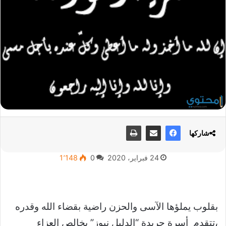
شاركها
24 فبراير، 2020
0
1٬148
بقلوب يملؤها الآسى والحزن راضية بقضاء الله وقدره
،تتقدم أسرة جريدة “الدليل نيوز” بخالص العزاء