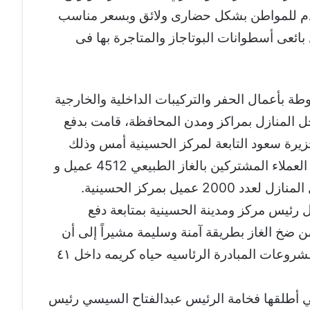
قَدم للمواطن بشكل حضارى ولائق وبسعر مناسب
ائعى أسطوانات البوتاجاز والمتاجرة بها فى
طة بأعمال الحفر والتركيبات الداخلية والخارجية
ل المنازل بمراكز ومدن المحافظة، قامت بدفع
زيرة سعود التابعة لمركز الحسينية أمس وذلك
للإستفادة من الخدمة لافتاً إلى أن إجمالي العملاء المشتركين بالغاز الطبيعي 4512 عميل و
عميل بمركز الحسينية.
رئيس مركز ومدينة الحسينية بمتابعة دفع
ن ضخ الغاز بطريقة آمنة وسليمة مشيراً إلى أن
الأعمال تجري علي قدم وساق في تنفيذ مشروعات المبادرة الرئاسيه حياه كريمه داخل ٤١
لتي أطلقها فخامة الرئيس عبدالفتاح السيسي رئيس