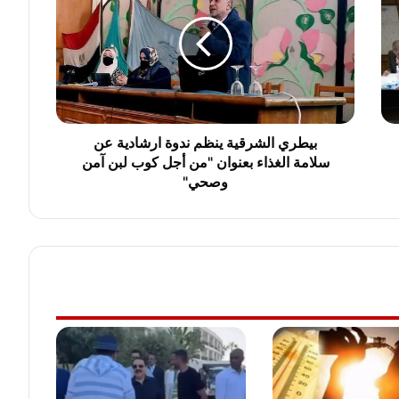
ط
ر
ي
ا
ل
ش
ر
ق
بيطري الشرقية ينظم ندوة ارشادية عن
ي
سلامة الغذاء بعنوان "من أجل كوب لبن آمن
ة
وصحي"
ي
ن
ظ
م
ن
د
و
ة
ا
ر
ش