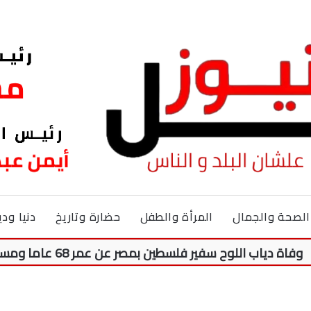
الصحة والجمال
المرأة والطفل
حضارة وتاريخ
دنيا ودي
وح سفير فلسطين بمصر عن عمر 68 عاما ومسيرة 50 عاما من النضال