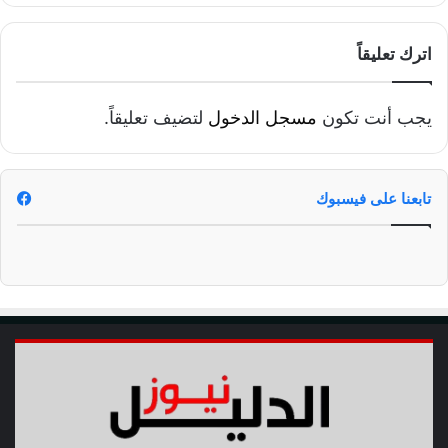
و
ب
ر
اترك تعليقاً
أ
م
ا
يجب أنت تكون
مسجل الدخول
لتضيف تعليقاً.
م
ض
ر
ي
تابعنا على فيسبوك
ح
و
ا
ل
د
ه