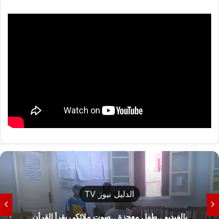
الدليل نيوز TV
بالفيديو ..طفل معجزة ..صوت ملائكي يقرأ القرأن