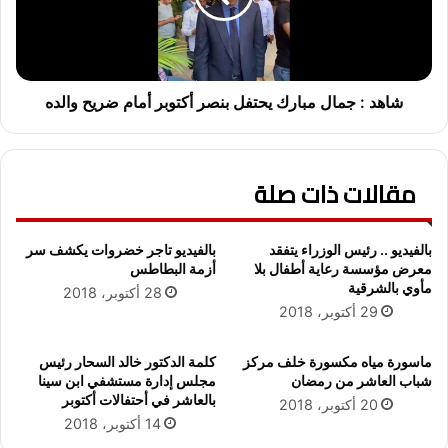
ل
ج
خ
م
م
ا
ي
ل
س
م
شاهد : جمال مبارك يحتفل بنصر أكتوبر أمام ضريح والده
6
ب
-
ا
1
ر
مقالات ذات صلة
0
ك
-
ي
2
ح
0
ت
بالفيديو .. رئيس الوزراء يتفقد
بالفيديو تاجر خضروات يكشف سر
2
ف
معرض مؤسسة رعاية أطفال بلا
أزمة البطاطس
2
ل
مأوي بالشرقية
28 أكتوبر، 2018
ب
29 أكتوبر، 2018
ن
ص
ماسورة مياه مكسورة خلف مركز
كلمة الدكتور خالد السحار رئيس
ر
شباب العاشر من رمضان
مجلس إدارة مستشفي ابن سينا
أ
بالعاشر في أحتفالات أكتوبر
20 أكتوبر، 2018
ك
14 أكتوبر، 2018
ت