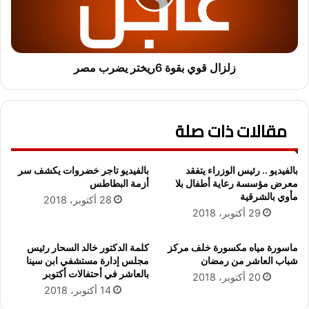
ل
ق
أ
و
ر
ي
ب
ب
ع
ق
زلزال قوي بقوة 6ريختر يضرب مصر
ا
و
ء
ة
2
6
مقالات ذات صلة
5
ر
-
ي
0
خ
1
ت
بالفيديو .. رئيس الوزراء يتفقد
بالفيديو تاجر خضروات يكشف سر
-
ر
معرض مؤسسة رعاية أطفال بلا
أزمة البطاطس
2
ي
مأوي بالشرقية
28 أكتوبر، 2018
0
ض
29 أكتوبر، 2018
2
ر
3
ب
ماسورة مياه مكسورة خلف مركز
كلمة الدكتور خالد السحار رئيس
م
شباب العاشر من رمضان
مجلس إدارة مستشفي ابن سينا
ص
بالعاشر في أحتفالات أكتوبر
20 أكتوبر، 2018
ر
14 أكتوبر، 2018