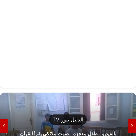
الدليل نيوز TV
بالفيديو ..طفل معجزة ..صوت ملائكي يقرأ القرأن