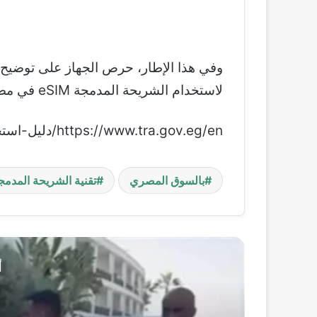
وفي هذا الإطار، حرص الجهاز على توضيح 
لاستخدام الشريحة المدمجة eSIM في مصر.
https://www.tra.gov.eg/en/دليل-استخدام-تقنية-الشريحة-المدمجة-esim-ب/
بالسوق المصري
تقنية الشريحة المدمجة IM
أ