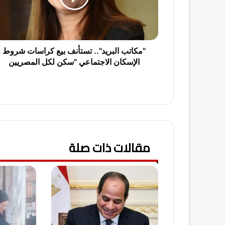
ب
ا
ل
ب
ر
"مكاتب البريد".. تستأنف بيع كراسات شروط
ي
الإسكان الاجتماعي "سكن لكل المصريين
د
"
.
.
ت
س
ت
مقالات ذات صلة
أ
ن
ف
ب
ي
ع
ك
ر