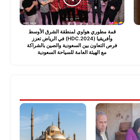
و
ر
ي
ه
و
قمة مطوري هواوي لمنطقة الشرق الأوسط
ا
وأفريقيا (HDC.2024) في الرياض تعزز
و
فرص التعاون بين السعودية والصين بالشراكة
ي
مع الهيئة العامة للسياحة السعودية
ل
م
ن
ط
ق
ة
ا
ل
ش
ر
ق
ا
ل