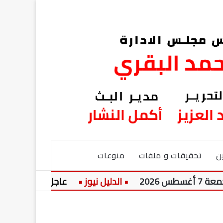
ن
تحقيقات و ملفات
منوعات
عاجل:
الأزهر يطلق س