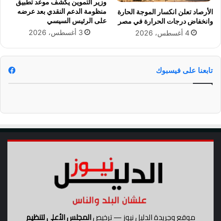
وزير التموين يكشف موعد تطبيق
(
ف
منظومة الدعم النقدي بعد عرضه
الأرصاد تعلن انكسار الموجة الحارة
ص
و
على الرئيس السيسي
وانخفاض درجات الحرارة في مصر
و
ز
3 أغسطس، 2026
4 أغسطس، 2026
ر
ع
)
ل
ى
م
تابعنا على فيسبوك
ا
ن
ش
س
ت
ر
ي
و
ن
ا
ي
ت
د
موقع وجريدة الدليل نيوز — ترخيص
المجلس الأعلى لتنظيم