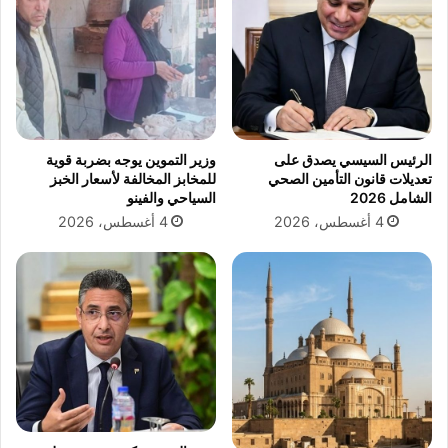
ي
و
ت
ج
ؤ
ب
ك
ا
د
ل
د
د
ع
و
الرئيس السيسي يصدق على
وزير التموين يوجه بضربة قوية
م
ر
تعديلات قانون التأمين الصحي
للمخابز المخالفة لأسعار الخبز
م
ي
الشامل 2026
السياحي والفينو
ص
ا
4 أغسطس، 2026
4 أغسطس، 2026
ر
ل
ل
أ
ذ
و
و
ر
ي
ب
ا
ي
ل
ب
ه
ع
م
د
م
ا
ل