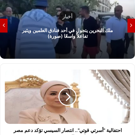
أخبار
حالة الطقس اليوم الخميس 6 أغسطس 2026 في
مصر ودرجات الحرارة المتوقعة
ا
ح
ت
ف
ا
ل
ي
ة
"
أ
احتفالية "أسرتي قوتي".. انتصار السيسي تؤكد دعم مصر