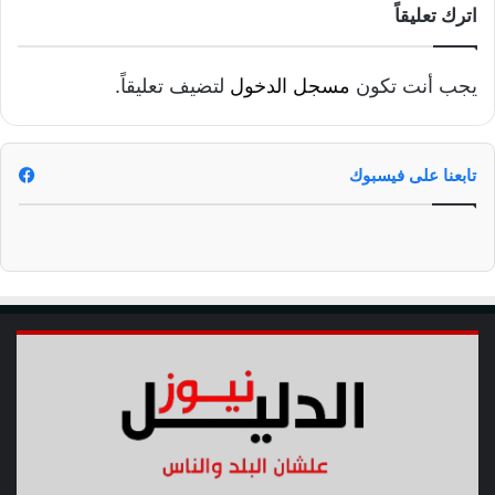
ف
اترك تعليقاً
ي
د
ب
يجب أنت تكون
مسجل الدخول
لتضيف تعليقاً.
ا
ل
ع
ز
تابعنا على فيسبوك
م
ع
ل
ى
ا
ل
ا
ن
ت
ح
ا
ر
و