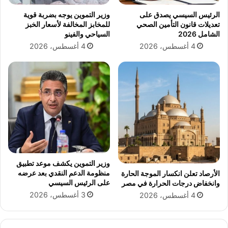
ت
ة
الرئيس السيسي يصدق على
وزير التموين يوجه بضربة قوية
ل
ك
تعديلات قانون التأمين الصحي
للمخابز المخالفة لأسعار الخبز
ط
ل
الشامل 2026
السياحي والفينو
ا
ي
4 أغسطس، 2026
4 أغسطس، 2026
ل
ة
ب
ا
ا
ل
ل
ع
س
ل
ت
و
ا
م
م
ب
و
ا
ن
ل
ي
ز
وزير التموين يكشف موعد تطبيق
ق
منظومة الدعم النقدي بعد عرضه
الأرصاد تعلن انكسار الموجة الحارة
ا
على الرئيس السيسي
وانخفاض درجات الحرارة في مصر
ز
3 أغسطس، 2026
4 أغسطس، 2026
ي
ق
ت