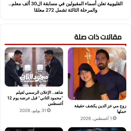
ر
ت
القليوبية تعلن أسماء المقبولين في مسابقة ال30 ألف معلم..
ك
ع
والمرحلة الثالثة تشمل 272 معلمًا
ة
ل
ف
ن
ي
أ
ب
مقالات ذات صلة
س
ط
م
و
ا
ل
ء
ة
ا
ك
ل
أ
م
س
ق
ا
ب
ل
و
شاهد.. الإعلان الرسمي لفيلم
ع
ل
“محمود التاني” قبل عرضه يوم 12
ر
ي
أغسطس
زوج مي عز الدين يكشف حقيقة
ب
ن
31 يوليو، 2026
حملها
2
ف
1 أغسطس، 2026
0
ي
2
م