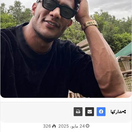
شاركها
24 مايو، 2025
326