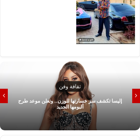
ثقافة وفن
إليسا تكشف سر خسارتها للوزن.. وتعلن موعد طرح
ألبومها الجديد