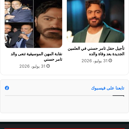
5
س
ا
ب
ق
ة
ا
ل
3
تأجيل حفل تامر حسني في العلمين
0
الجديدة بعد وفاة والده
نقابة المهن الموسيقية تنعى والد
أ
تامر حسني
31 يوليو، 2026
ل
31 يوليو، 2026
ف
م
ع
ل
تابعنا على فيسبوك
م
.
.
و
ا
ل
م