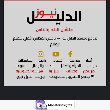
ر
ح
ل
ة
ا
ل
ث
موقع وجريدة الدليل نيوز — ترخيص
المجلس الأعلى لتنظيم
ا
الإعلام
ل
ث
ة
أخبار
سياسة
اقتصاد
رياضة
محافظات
ت
حوادث
المرأة والطفل
الصحة والجمال
منوعات
ش
من نحن
وظائف
اتصل بنا
سياسة الخصوصية
م
©
جميع الحقوق محفوظة – جريدة الدليل نيوز.
ل
2
7
2
م
ع
ل