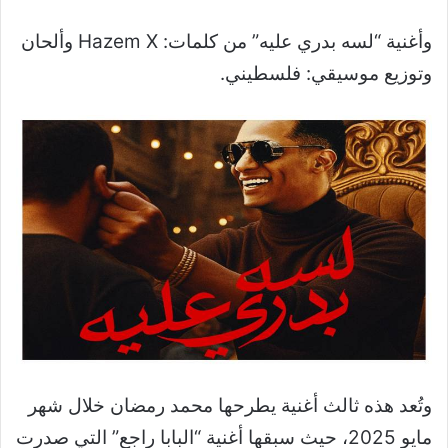
وأغنية “لسه بدري عليه” من كلمات: Hazem X وألحان
وتوزيع موسيقي: فلسطيني.
وتُعد هذه ثالث أغنية يطرحها محمد رمضان خلال شهر
مايو 2025، حيث سبقها أغنية “البابا راجع” التي صدرت