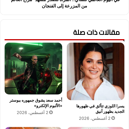
ا
ا
من المزرعة إلى الفنجان
ل
ل
ج
م
ه
ي
ا
مقالات ذات صلة
ل
ز
ل
ا
ش
ل
ا
ف
ي
ن
.
ي
.
ل
ا
م
ل
ن
م
ت
ر
خ
أ
أحمد سعد يشوق جمهوره ببوستر
ب
ة
«الألبوم الإلكترو»
يسرا اللوزي تتألق في ظهورها
م
ت
الجديد بظهور أنيق
2 أغسطس، 2026
ص
ت
2 أغسطس، 2026
ر
ص
ف
د