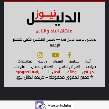
م
ز
ر
ع
ة
إ
ل
ى
موقع وجريدة الدليل نيوز — ترخيص
المجلس الأعلى لتنظيم
ا
الإعلام
ل
ف
ن
أخبار
سياسة
اقتصاد
رياضة
محافظات
ج
حوادث
المرأة والطفل
الصحة والجمال
منوعات
ا
من نحن
وظائف
اتصل بنا
سياسة الخصوصية
ن
©
جميع الحقوق محفوظة – جريدة الدليل نيوز.