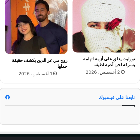
ي
ر
ك
م
أ
ش
س
ه
ا
د
ل
"
ع
م
ر
ز
ب
ا
تووليت يعلق على أزمة اتهامه
زوج مي عز الدين يكشف حقيقة
ج
بسرقة لحن أغنية لطيفة
حملها
ا
2 أغسطس، 2026
1 أغسطس، 2026
ل
ع
ا
ل
تابعنا على فيسبوك
م
"
م
ن
ا
ل