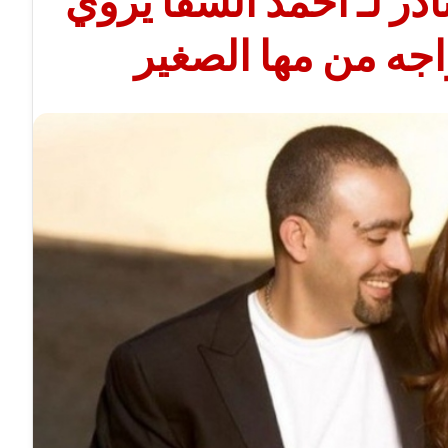
نادر لـ أحمد السقا يروي
جه من مها الصغير