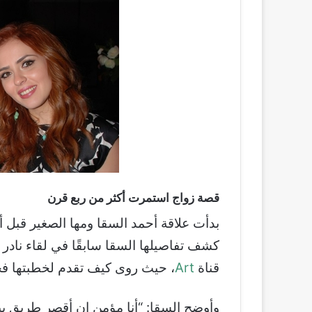
قصة زواج استمرت أكثر من ربع قرن
بدأت علاقة أحمد السقا ومها الصغير قبل 
كشف تفاصيلها السقا سابقًا في لقاء نادر 
قناة
Art
، حيث روى كيف تقدم لخطبتها فجأ
وأوضح السقا: “أنا مؤمن إن أقصر طريق ب