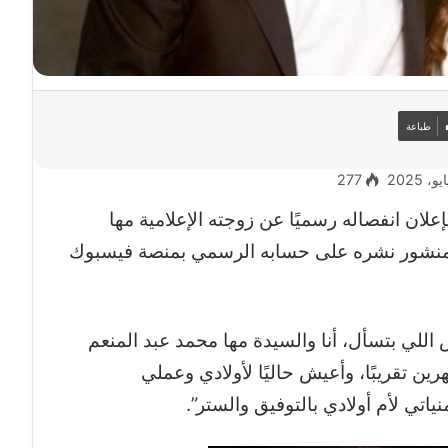
طباعة
277
لان انفصاله رسميًا عن زوجته الإعلامية مها
26 عامًا، وذلك عبر منشور نشره على حسابه الرسمي بمنصة فيسبوك
اللي بتسأل، أنا والسيدة مها محمد عبد المنعم
 منذ شهرين تقريبًا، وأعيش حاليًا لأولادي وعملي
تي لأم أولادي بالتوفيق والستر”.