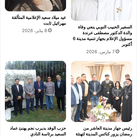
ة
و
ا
ل
عيد ميلاد سعيد الإعلامية المتألقة
ف
مهرائيل ثابت
السفير الحبيب النوبي ينعي وفاة
ت
8 يناير، 2026
والدة الدكتور مصطفى عرندة
ن
مسؤول الإعلام بجهاز تنمية مدينة 6
ة
أكتوبر
.
7 مارس، 2026
.
ك
ي
ف
ه
ز
ت
ق
ص
ة
م
ل
رئيس جهاز مدينة العاشر من
حزب الوفد بديرب نجم يهنئ عماد
ف
رمضان يزور كنائس المدينة لتهنئة
السعيد برئاسة النادي