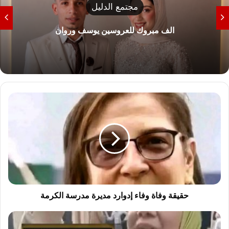
مجتمع الدليل
الف مبروك للعروسين يوسف وروان
ح
ق
ي
ق
ة
و
ف
ا
ة
و
حقيقة وفاة وفاء إدوارد مديرة مدرسة الكرمة
ف
ا
أ
ء
ك