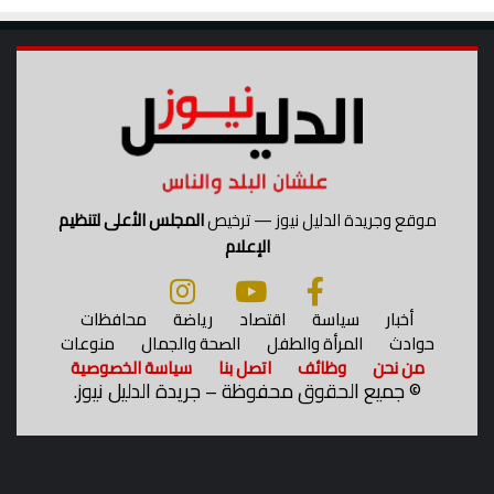
ا
ش
ر
م
ن
ر
م
ض
ا
ن
موقع وجريدة الدليل نيوز — ترخيص
المجلس الأعلى لتنظيم
.
الإعلام
.
أ
ك
أخبار
سياسة
اقتصاد
رياضة
محافظات
ب
حوادث
المرأة والطفل
الصحة والجمال
منوعات
ر
من نحن
وظائف
اتصل بنا
سياسة الخصوصية
م
©
جميع الحقوق محفوظة – جريدة الدليل نيوز.
ص
ن
ع
ع
ا