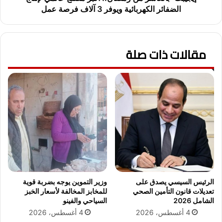
ا
ي
الضفائر الكهربائية ويوفر 3 آلاف فرصة عمل
ت
ف
م
ت
ا
ت
ي
ح
مقالات ذات صلة
و
ا
ب
ل
د
ي
ءً
و
ا
م
م
م
ن
ص
ا
ن
ل
ع
خ
"
م
إ
ي
س
الرئيس السيسي يصدق على
وزير التموين يوجه بضربة قوية
س
أ
تعديلات قانون التأمين الصحي
للمخابز المخالفة لأسعار الخبز
.
ي
الشامل 2026
السياحي والفينو
.
و
4 أغسطس، 2026
4 أغسطس، 2026
ا
ا