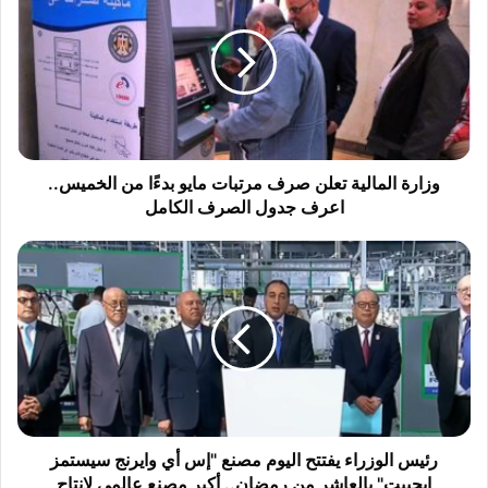
ا
ر
ة
ا
ل
م
ا
ل
وزارة المالية تعلن صرف مرتبات مايو بدءًا من الخميس..
ي
اعرف جدول الصرف الكامل
ة
ت
ر
ع
ئ
ل
ي
ن
س
ص
ا
ر
ل
ف
و
م
ز
ر
ر
ت
ا
رئيس الوزراء يفتتح اليوم مصنع "إس أي وايرنج سيستمز
ب
ء
إيجيبت" بالعاشر من رمضان.. أكبر مصنع عالمي لإنتاج