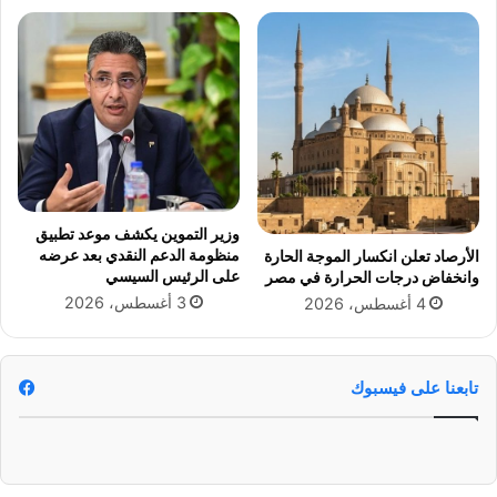
ع
ي
ر
ر
ف
ن
ج
ج
د
س
و
ي
ل
س
ا
ت
ل
م
ص
ز
وزير التموين يكشف موعد تطبيق
ر
إ
منظومة الدعم النقدي بعد عرضه
الأرصاد تعلن انكسار الموجة الحارة
ف
ي
على الرئيس السيسي
وانخفاض درجات الحرارة في مصر
ا
ج
3 أغسطس، 2026
4 أغسطس، 2026
ل
ي
ك
ب
ا
ت
م
"
تابعنا على فيسبوك
ل
ب
ا
ل
ع