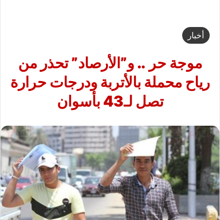
أخبار
موجة حر .. و”الأرصاد” تحذر من
رياح محملة بالأتربة ودرجات حرارة
تصل لـ43 بأسوان