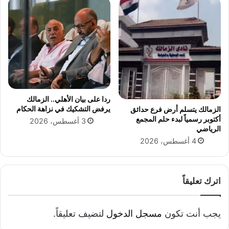
م
ك
ي
م
ص
ا
ب
ل
ر
أ
ي
ض
ح
ي
ة
ردا على بيان الأهلي.. الزمالك
ف
يرفض التشكيك في نزاهة الحكام
الزمالك يتسلم أرض فرع حدائق
ي
أكتوبر رسمياً لبدء حلم المجمع
3 أغسطس، 2026
ا
الرياضي
ل
4 أغسطس، 2026
إ
س
ل
ا
اترك تعليقاً
م
يجب أنت تكون
مسجل الدخول
لتضيف تعليقاً.