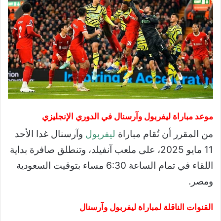
موعد مباراة ليفربول وآرسنال في الدوري الإنجليزي
من المقرر أن تُقام مباراة
ليفربول
وآرسنال غدا الأحد
11 مايو 2025، على ملعب آنفيلد، وتنطلق صافرة بداية
اللقاء في تمام الساعة 6:30 مساء بتوقيت السعودية
ومصر.
القنوات الناقلة لمباراة ليفربول وآرسنال