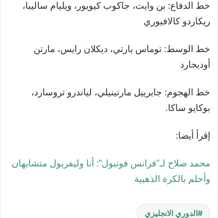
خط الدفاع: بن وايت، جاكوب كيويور، ويليام ساليبا،
ريكاردو كالافيوري
خط الوسط: توماس بارتي، ديكلان رايس، مارتن
أوديجارد
خط الهجوم: جابرييل مارتينيلي، لياندرو تروسارد،
بوكايو ساكا.
إقرأ أيضا:
محمد صلاح لـ”فرانس فوتبول”: أنا وليفربول متشابهان
وأحلم بالكرة الذهبية
الدوري الانجليزي