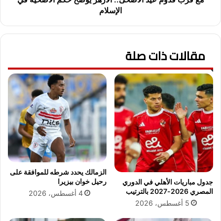
ن
ي
الإسلام
ج
د
ل
ا
ش
ل
ق
مقالات ذات صلة
أ
ي
ض
ق
ح
ت
ى
ه
.
ا
.
ب
ا
د
ل
و
أ
ي
ز
ت
ه
و
ر
الزمالك يحدد شرطه للموافقة على
م
ي
رحيل خوان بيزيرا
جدول مباريات الأهلي في الدوري
ع
و
المصري 2026-2027 بالترتيب
4 أغسطس، 2026
ض
5 أغسطس، 2026
ر
ح
ا
ح