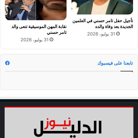
ك
ي
ا
ذ
م
ه
تأجيل حفل تامر حسني في العلمين
ل
ا
الجديدة بعد وفاة والده
نقابة المهن الموسيقية تنعى والد
ة
ب
تامر حسني
س
31 يوليو، 2026
ن
31 يوليو، 2026
ق
ه
ط
ا
ت
ئ
ف
ي
تابعنا على فيسبوك
ي
د
ق
و
ب
ر
ض
ي
ة
أ
ا
ب
ل
ط
ع
ا
د
ل
ا
إ
ل
ف
ة