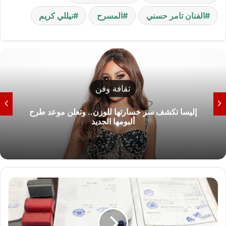
الفنان تامر حسني
المسرح
نيللي كريم
ثقافة وفن
إليسا تكشف سر خسارتها للوزن.. وتعلن موعد طرح
ألبومها الجديد
5
س
ن
و
ا