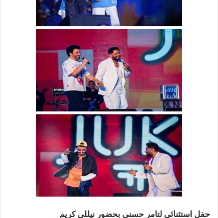
حفل استثنائي لتامر حسني بحضور نيللي كريم