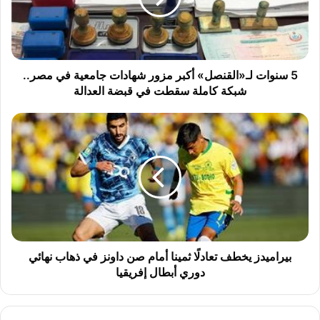
ت
ل
ـ
«
ا
5 سنوات لـ«القنصل» أكبر مزور شهادات جامعية في مصر..
ل
شبكة كاملة سقطت في قبضة العدالة
ق
ن
ب
ص
ي
ل
ر
»
ا
أ
م
ك
ي
ب
د
ر
ز
م
ي
ز
خ
بيراميدز يخطف تعادلًا ثمينا أمام صن داونز في ذهاب نهائي
و
ط
دوري أبطال إفريقيا
ر
ف
ش
ت
ه
ع