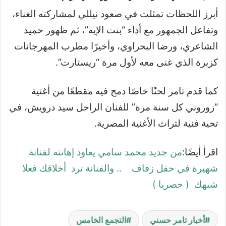
أبرز اللحظات تمثلت في صعود نيللي لمشاركته الغناء،
وتفاعل الجمهور مع أداء “بنت الإيه”، ثم ظهور حميد
الشاعري، ورضا البحراوي، وأخيرًا مطرب المهرجانات
كزبرة الذي غنى معه لأول مرة “ريستارت”.
كما قدم تامر لحنًا خاصًا دمج فيه مقطعًا من أغنية
“زوروني كل سنة مرة” للفنان الراحل سيد درويش، في
تحية فنية لتراث الأغنية المصرية.
اقرأ أيضًا:
من جديد محمد سامي يعاود إهانته لفنانة
شهيرة في حفل زفاف .. والفنانة ترد أخلاقك فعلا
شبهك ( حصريا )
أخبار تامر حسني
التجمع الخامس