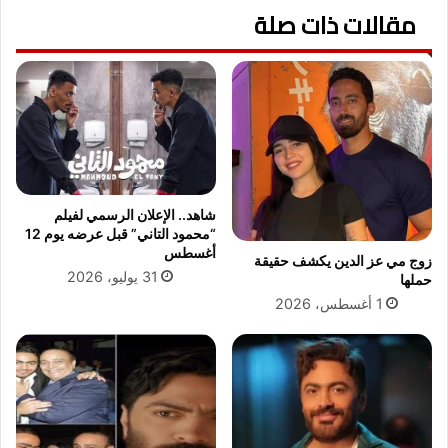
ا
مقالات ذات صلة
ا
د
د
ا
لً
ت
ا
ج
ث
ا
م
م
ي
ع
ن
ي
ا
ة
أ
شاهد.. الإعلان الرسمي لفيلم
ف
م
“محمود التاني” قبل عرضه يوم 12
ي
ا
أغسطس
زوج مي عز الدين يكشف حقيقة
م
م
31 يوليو، 2026
حملها
ص
ص
1 أغسطس، 2026
ر
ن
.
د
.
ا
ش
و
ب
ن
ك
ز
ة
ف