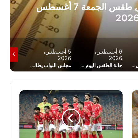
الأرصاد تكشف تفاصيل طقس الجمعة 7 أغسطس
202
6 أغسطس،
5 أغسطس،
5 أغسط
2026
2026
2026
ملك البحرين يتجول في أحد فنادق العلمين ويثير تفاعلاً واسعًا (صورة)
حالة الطقس اليوم الخميس 6 أغسطس 2026 في مصر ودرجات الحرارة المتوقعة
مجلس النواب يطالب الحكومة بإعادة النظر في زيادة أسعار الكهرباء
ت
ش
ك
ي
ل
ا
ل