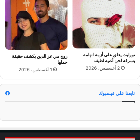
ي
ة
ز
ف
ي
ي
ب
ا
ع
ل
د
ر
م
ج
ب
ع
تووليت يعلق على أزمة اتهامه
زوج مي عز الدين يكشف حقيقة
ا
ة
بسرقة لحن أغنية لطيفة
حملها
ر
ا
2 أغسطس، 2026
1 أغسطس، 2026
ي
ل
ا
ش
ت
ف
ا
ه
تابعنا على فيسبوك
ل
ي
س
ة
ب
و
ت
ن
ص
ا
ل