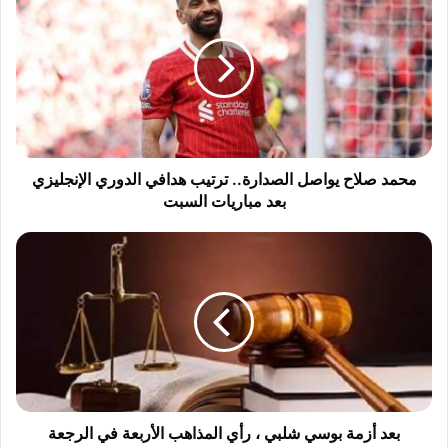
ح
م
د
ص
ل
ا
ح
ي
و
محمد صلاح يواصل الصدارة.. ترتيب هدافي الدوري الإنجليزي
ا
بعد مباريات السبت
ص
ل
ب
ا
ع
ل
د
ص
أ
د
ز
ا
م
ر
ة
ة
ب
.
و
.
س
بعد أزمة بوسي شلبي ، رأي المذاهب الأربعة في الرجعة