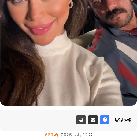
شاركها
12 مايو، 2025
669