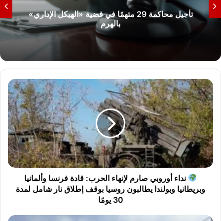
تأجيل محاكمة 29 متهمًا في قضية «الهيكل الإداري»
بالهرم
ن
د
ا
ء
أ
و
ر
و
ب
نداء أوروبي صارم لإنهاء الحرب: قادة فرنسا وألمانيا
ي
وبريطانيا وبولندا يطالبون روسيا بوقف إطلاق نار شامل لمدة
ص
30 يومًا
ا
ر