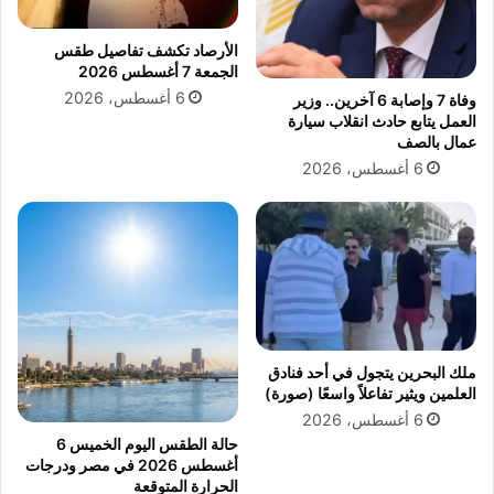
ا
ي
و
ج
الأرصاد تكشف تفاصيل طقس
أ
ة
الجمعة 7 أغسطس 2026
ل
ا
6 أغسطس، 2026
وفاة 7 وإصابة 6 آخرين.. وزير
م
ح
العمل يتابع حادث انقلاب سيارة
ا
ت
عمال بالصف
ن
ك
6 أغسطس، 2026
ي
ا
ا
ك
و
أ
ب
س
ر
ل
ي
ا
ط
ك
ا
ا
ن
ل
ملك البحرين يتجول في أحد فنادق
ي
ض
العلمين ويثير تفاعلاً واسعًا (صورة)
ا
غ
6 أغسطس، 2026
و
ط
حالة الطقس اليوم الخميس 6
ب
ا
أغسطس 2026 في مصر ودرجات
و
ل
الحرارة المتوقعة