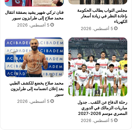
ع
ب
ا
و
مجلس النواب يطالب الحكومة
فنان تركي شهير يشيد بصفقة انتقال
ل
م
بإعادة النظر في زيادة أسعار
محمد صلاح إلى طرابزون سبور
م
"
الكهرباء
5 أغسطس، 2026
ل
ل
5 أغسطس، 2026
ل
ي
أ
ن
ن
ا
د
م
ي
ع
ة
ا
2
د
0
"
2
محمد صلاح يخضع للكشف الطبي
9
بعد إعلان انضمامه إلى طرابزون
سبور
5 أغسطس، 2026
رحلة الدفاع عن اللقب.. جدول
مباريات الزمالك في الدوري
المصري موسم 2026-2027
5 أغسطس، 2026