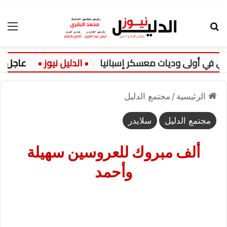
بحث عن
الق
 وديات معسكر إسبانيا
عاجل:
كشف أث
الرئيسية
/
مجتمع الدليل
مجتمع الدليل
سلايدر
ألف مبروك للعروسين سهيلة
وأحمد