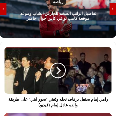
سلايدر
تصعيد عسكري في اليمن واشتعال أزمة مضيق
هرمز بعد استهداف ناقلة إماراتية
ر
ا
م
ي
إ
م
ا
م
ي
ح
رامي إمام يحتفل بزفاف نجله ويُغني "بجوز ابني" على طريقة
ت
والده عادل إمام (فيديو)
ف
ل
ص