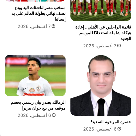
ن
د
منتخب مصر لناشئات اليد يودع
ي
ق
نصف نهائي بطولة العالم على يد
"
ر
إسبانيا
ع
ا
7 أغسطس، 2026
قائمة الراحلين عن الأهلي.. إعادة
ل
ن
هيكلة شاملة استعدادًا للموسم
ى
ع
الجديد
ط
ا
7 أغسطس، 2026
ر
د
ي
ل
ق
إ
ة
م
و
ا
ا
م
ل
ا
د
ل
ه
ح
الزمالك يصدر بيان رسمي يحسم
ع
ف
موقفه من بيع خوان بيزيرا
ا
ي
6 أغسطس، 2026
د
د
حضرة المرحوم السعيد!
ل
6 أغسطس، 2026
إ