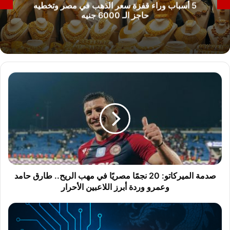
5 أسباب وراء قفزة سعر الذهب في مصر وتخطيه
حاجز الـ 6000 جنيه
ص
د
م
ة
ا
ل
م
ي
ر
ك
صدمة الميركاتو: 20 نجمًا مصريًا في مهب الريح.. طارق حامد
ا
وعمرو وردة أبرز اللاعبين الأحرار
ت
و
ا
:
ل
2
خ