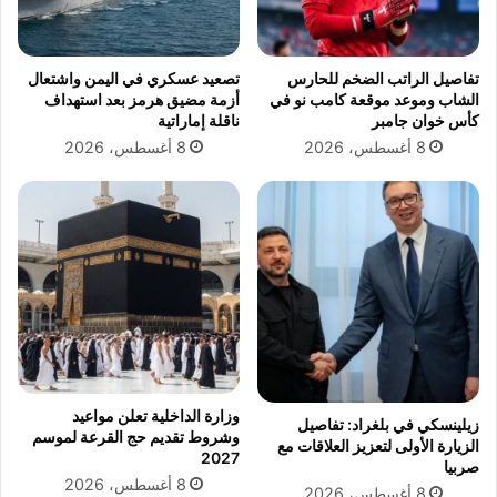
.
ط
ط
ن
ا
ا
تفاصيل الراتب الضخم للحارس
تصعيد عسكري في اليمن واشتعال
ر
ع
الشاب وموعد موقعة كامب نو في
أزمة مضيق هرمز بعد استهداف
ق
ي
كأس خوان جامبر
ناقلة إماراتية
ح
:
8 أغسطس، 2026
8 أغسطس، 2026
ا
5
م
أ
د
ب
و
ع
ع
ا
م
د
ر
ت
و
ك
و
ش
ر
ف
د
س
ة
ب
وزارة الداخلية تعلن مواعيد
زيلينسكي في بلغراد: تفاصيل
أ
ا
وشروط تقديم حج القرعة لموسم
الزيارة الأولى لتعزيز العلاقات مع
ب
ق
2027
صربيا
ر
ا
8 أغسطس، 2026
8 أغسطس، 2026