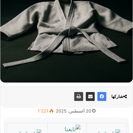
شاركها
20 أغسطس، 2025
1٬221