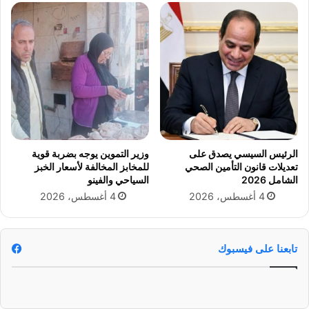
ل
م
م
ا
ص
ن
ا
و
ل
ا
ح
ل
ك
س
ل
الرئيس السيسي يصدق على
وزير التموين يوجه بضربة قوية
تعديلات قانون التأمين الصحي
للمخابز المخالفة لأسعار الخبز
الشامل 2026
السياحي والفينو
4 أغسطس، 2026
4 أغسطس، 2026
تابعنا على فيسبوك