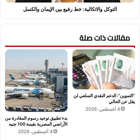
م
ل
ر
ا
التوكل والاتكالية: خط رفيع بين الإيمان والكسل
ه
ت
و
ك
ن
ا
مقالات ذات صلة
اً
ل
ب
ي
ح
ة
ج
:
م
خ
ا
ط
ل
ر
ت
ف
ه
ي
د
ع
“التموين”: الدعم النقدي السلعي لن
ي
ب
يقل عن الحالي
د
ي
4 أغسطس، 2026
ل
ن
بدء تطبيق توحيد رسوم المغادرة من
ه
ا
الأراضي المصرية بقيمة 100 جنيه
ذ
ل
4 أغسطس، 2026
ه
إ
ا
ي