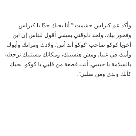
وأكد عم كيرلس حشمت:” أنا بحبك جدًا يا كيرلس
وفخور بيك، ولحد دلوقتي بمشي أقول للناس إن ابن
أخويا كوكو صاحب ‘كوكو أند أس’. ولادك ومراتك وأبوك
وأمك في عنيا، ومش هنسيبك، ومكانك مستنيك ترجعله
بالسلامة يا حبيبي. أنت قطعة من قلبي يا كوكو، بحبك
كأنك ولدي ومن صلبي”.