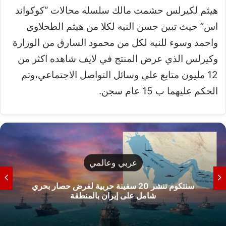
هيثم لكيرلس حشمت مالك سلسله محالات “كوكواند
اس” حيث تبين حسن النيه لكلا من هيثم الطحلاوي
واحمد وسوء للنيه لكل من محمود السارق من الوزارة
وكيرلس الذي عرض المنتج في لايف شاهده اكثر من
12 مليون متابع علي وسائل التواصل الاجتماعي،وتم
الحكم عليهما ب 15 عام سجن.
عربي وعالمي
سنتكوم تنشر 20 سفينة حربية لفرض حصار بحري
شامل على إيران بالمنطقة