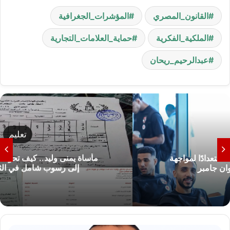
القانون_المصري
المؤشرات_الجغرافية
الملكية_الفكرية
حماية_العلامات_التجارية
عبدالرحيم_ريحان
تعليم
مأساة يمنى وليد.. كيف تحولت نتيجة النجاح 68%
إلى رسوب شامل في الثانوية العامة؟