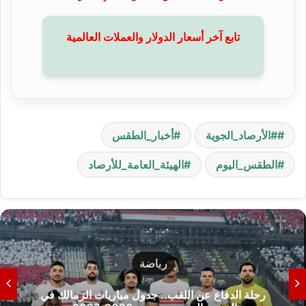
تابع آخر أسعار الدولار والعملات العالمية
#الأرصاد_الجوية
أخبار_الطقس
الطقس_اليوم
الهيئة_العامة_للأرصاد
منوعات
ميناء دمياط يستقبل 8 سفن ويغادره 16 أخرى خلال