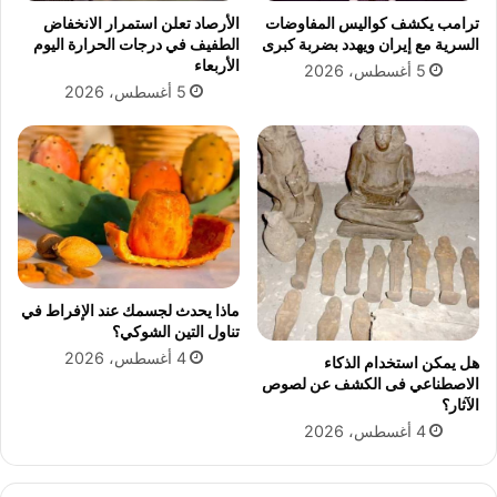
ط
ترامب يكشف كواليس المفاوضات
الأرصاد تعلن استمرار الانخفاض
ف
السرية مع إيران ويهدد بضربة كبرى
الطفيف في درجات الحرارة اليوم
ا
الأربعاء
5 أغسطس، 2026
ل
5 أغسطس، 2026
أ
ن
ظ
ا
ر
ف
ي
أ
ح
د
ماذا يحدث لجسمك عند الإفراط في
ث
تناول التين الشوكي؟
ظ
4 أغسطس، 2026
هل يمكن استخدام الذكاء
ه
الاصطناعي فى الكشف عن لصوص
و
الآثار؟
ر
4 أغسطس، 2026
ل
ه
ا