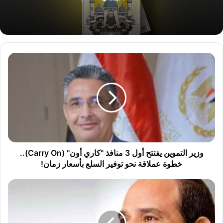
و
ز
ي
ر
ا
ل
ت
م
و
ي
وزير التموين يفتتح أول 3 منافذ "كاري أون" (Carry On)..
ن
خطوة عملاقة نحو توفير السلع بأسعار زمان!
ي
ف
ا
ت
ل
ت
ر
ح
ئ