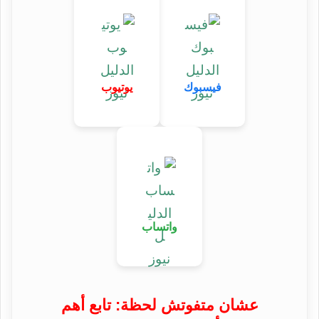
فيسبوك
يوتيوب
واتساب
عشان متفوتش لحظة: تابع أهم