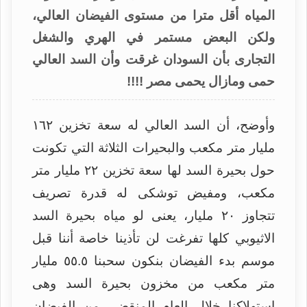
المياه أقل مترا من مستوى الفيضان العالي،
ولكن البعض مستمر في الهري والشغل
التجارى بأن السودان غرقت وأن السد العالي
حمى ومازال يحمى مصر !!!!
وأوضح، أن السد العالي له سعة تخزين ١٦٢
مليار متر مكعب والبحيرات الثلاثة التي تكونت
حول بحيرة السد لها سعة تخزين ٢٢ مليار متر
مكعب، ومفيض توشكى له قدرة تصريف
تتجاوز ٢٠ مليار، يعنى لو مياه بحيرة السد
الاثيوبي كلها تفرغت لن تأذينا خاصة أننا قبل
موسم بدء الفيضان بنكون سحبنا ٥٥.٥ مليار
متر مكعب من مخزون بحيرة السد وهى
استهلاكنا خلال العام المنقضي من الفيضان