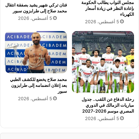
مجلس النواب يطالب الحكومة
فنان تركي شهير يشيد بصفقة انتقال
r
ل
بإعادة النظر في زيادة أسعار
محمد صلاح إلى طرابزون سبور
y
ل
الكهرباء
5 أغسطس، 2026
O
ا
5 أغسطس، 2026
n
ن
)
ع
.
ق
.
ا
خ
د
ط
:
و
ت
ة
ف
ع
ا
محمد صلاح يخضع للكشف الطبي
م
ص
بعد إعلان انضمامه إلى طرابزون
ل
ي
سبور
ا
ل
5 أغسطس، 2026
رحلة الدفاع عن اللقب.. جدول
ق
د
مباريات الزمالك في الدوري
ة
و
المصري موسم 2026-2027
ن
ر
5 أغسطس، 2026
ح
ا
و
ل
ت
ا