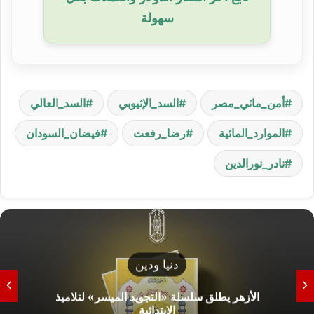
سهولة
أمن_مائي_مصر
السد_الإثيوبي
السد_العالي
الموارد_المائية
رضا_رفعت
فيضان_السودان
نادر_نورالدين
دنيا ودين
الأزهر يطلق سلسلة «التجويد الميسر» لتلاميذ
الابتدائية