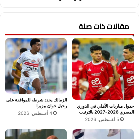
ا
ت
ل
ط
م
و
ل
مقالات ذات صلة
ر
ك
ا
ي
ت
ة
ا
ا
ل
ل
أ
ف
ز
ك
م
ر
ة
ي
ب
ة
ا
(
ل
الزمالك يحدد شرطه للموافقة على
6
م
رحيل خوان بيزيرا
جدول مباريات الأهلي في الدوري
)
ن
المصري 2026-2027 بالترتيب
4 أغسطس، 2026
ط
5 أغسطس، 2026
ق
ة
م