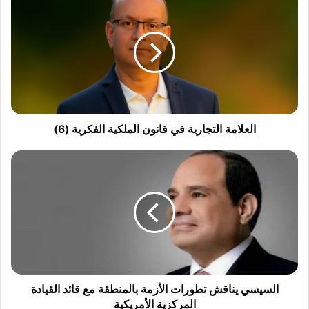
ل
ع
ل
ا
م
ة
ا
ل
ت
العلامة التجارية في قانون الملكية الفكرية (6)
ج
ا
ا
ر
ل
ي
س
ة
ي
ف
س
ي
ي
ق
ي
ا
ن
ن
ا
و
ق
السيسي يناقش تطورات الأزمة بالمنطقة مع قائد القيادة
ن
ش
المركزية الأمريكية