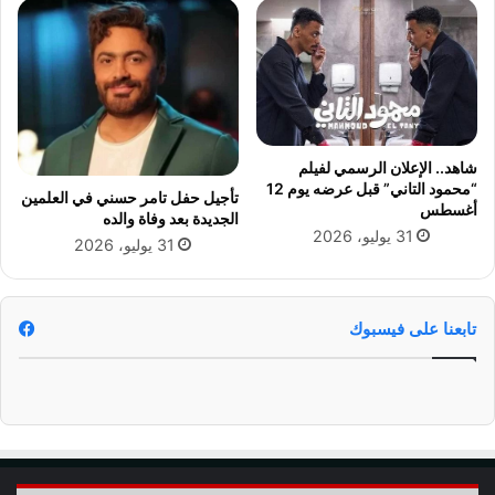
ة
ج
ر
ا
ح
ي
ة
شاهد.. الإعلان الرسمي لفيلم
ط
“محمود التاني” قبل عرضه يوم 12
تأجيل حفل تامر حسني في العلمين
ا
أغسطس
الجديدة بعد وفاة والده
ر
31 يوليو، 2026
31 يوليو، 2026
ئ
ة
تابعنا على فيسبوك