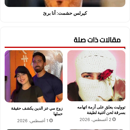
م
ي
ت
ل
:
كيرلس حشمت: أنا برئ
ح
أ
ا
ن
ل
ا
ت
مقالات ذات صلة
ب
ه
ر
ا
ئ
ا
ل
ص
ح
ي
ة
ب
ع
د
تووليت يعلق على أزمة اتهامه
زوج مي عز الدين يكشف حقيقة
ع
بسرقة لحن أغنية لطيفة
حملها
م
2 أغسطس، 2026
1 أغسطس، 2026
ل
ي