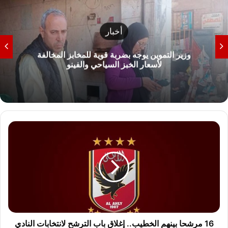
أخبار
وزير التموين يوجه بضربة قوية للمخابز المخالفة
لأسعار الخبز السياحي والفينو
1
6
م
ر
ش
ح
ا
ب
ي
ن
16 مرشحا بينهم الخطيب.. إغلاق باب الترشح لانتخابات النادي