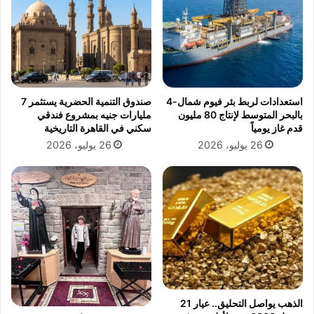
ر
ت
ش
ف
ح
ا
ل
ص
ا
ي
ن
ل
ت
ف
استعدادات لربط بئر فيوم شمال-4
صندوق التنمية الحضرية يستثمر 7
خ
ي
بالبحر المتوسط لإنتاج 80 مليون
مليارات جنيه بمشروع فندقي
ا
ض
قدم غاز يومياً
سكني في القاهرة التاريخية
ب
ا
26 يوليو، 2026
26 يوليو، 2026
ا
ن
ت
ا
ا
ل
ل
ن
ن
ي
ا
ل
د
و
ي
ت
ا
ه
ل
ا
أ
ج
الذهب يواصل التحليق.. عيار 21
ه
م