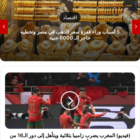
اقتصاد
5 أسباب وراء قفزة سعر الذهب في مصر وتخطيه
حاجز الـ 6000 جنيه
(
ف
ي
د
ي
و
)
ا
ل
م
(فيديو) المغرب يضرب زامبيا بثلاثية ويتأهل إلى دور الـ16 من