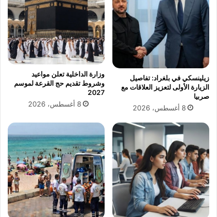
ت
ا
أ
ث
ه
ا
ل
ء
إ
3
ل
0
ى
د
وزارة الداخلية تعلن مواعيد
زيلينسكي في بلغراد: تفاصيل
د
ي
وشروط تقديم حج القرعة لموسم
الزيارة الأولى لتعزيز العلاقات مع
و
س
2027
صربيا
ر
م
8 أغسطس، 2026
8 أغسطس، 2026
ا
ب
ل
ر
ـ
2
1
0
6
2
م
5
ن
.
أ
.
م
ت
م
و
إ
ن