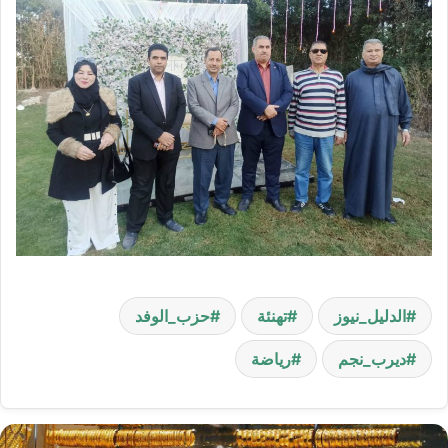
الدليل_نيوز
تهنئة
حزب_الوفد
ديرب_نجم
رياضة