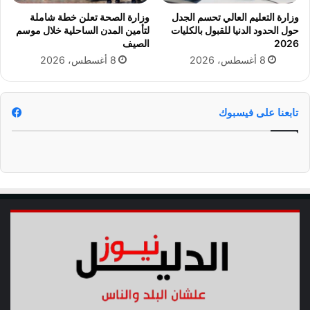
ف
س
وزارة التعليم العالي تحسم الجدل
وزارة الصحة تعلن خطة شاملة
ر
ف
حول الحدود الدنيا للقبول بالكليات
لتأمين المدن الساحلية خلال موسم
ي
ي
2026
الصيف
ق
م
8 أغسطس، 2026
8 أغسطس، 2026
ي
ه
ا
م
2
ة
0
أ
تابعنا على فيسبوك
2
ف
5
ر
ي
ق
ي
ة