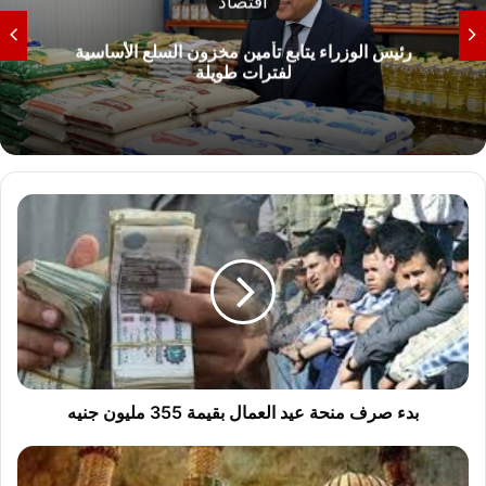
اقتصاد
رئيس الوزراء يتابع تأمين مخزون السلع الأساسية
لفترات طويلة
ب
د
ء
ص
ر
ف
م
ن
ح
ة
بدء صرف منحة عيد العمال بقيمة 355 مليون جنيه
ع
ي
ا
د
ل