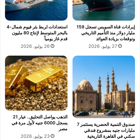
ي
ن
ه
8
0
0
إيرادات قناة السويس تسجل 159
استعدادات لربط بئر فيوم شمال-4
0
مليار دولار منذ التأميم التاريخي
بالبحر المتوسط لإنتاج 80 مليون
م
وتوقعات بزيادة العوائد
قدم غاز يومياً
ع
27 يوليو، 2026
26 يوليو، 2026
ل
م
ل
غ
ة
ع
ر
ب
ي
ة
.
الذهب يواصل التحليق.. عيار 21
.
يسجل 6000 جنيه لأول مرة في
صندوق التنمية الحضرية يستثمر 7
ا
مصر
مليارات جنيه بمشروع فندقي
ل
23 يوليو، 2026
سكني في القاهرة التاريخية