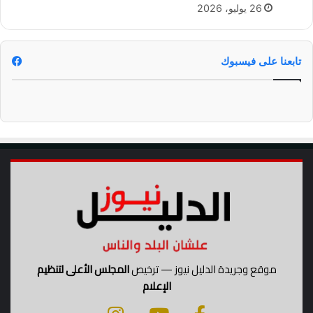
ش
26 يوليو، 2026
ر
و
ط
و
تابعنا على فيسبوك
ط
ر
ي
ق
ة
ا
ل
ت
ق
د
ي
م
موقع وجريدة الدليل نيوز — ترخيص
المجلس الأعلى لتنظيم
الإعلام