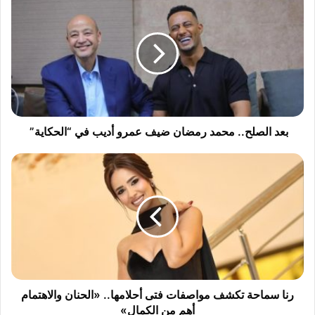
ع
د
ا
ل
ص
ل
ح
.
.
بعد الصلح.. محمد رمضان ضيف عمرو أديب في “الحكاية”
م
ح
ر
م
ن
د
ا
ر
س
م
م
ض
ا
ا
ح
ن
ة
ض
ت
ي
ك
رنا سماحة تكشف مواصفات فتى أحلامها.. «الحنان والاهتمام
ف
ش
أهم من الكمال»