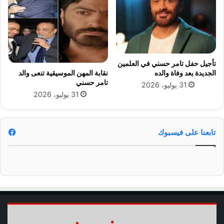
ا
ل
ح
ن
ا
ن
تأجيل حفل تامر حسني في العلمين
و
الجديدة بعد وفاة والده
نقابة المهن الموسيقية تنعى والد
ا
تامر حسني
31 يوليو، 2026
ل
31 يوليو، 2026
ا
ه
ت
م
تابعنا على فيسبوك
ا
م
أ
ه
م
م
ن
ا
ل