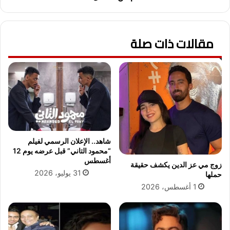
ع
ف
م
م
ر
و
و
مقالات ذات صلة
ا
أ
ص
د
ف
ي
ا
ب
ت
ف
ف
ي
ت
“
ى
ا
أ
ل
ح
شاهد.. الإعلان الرسمي لفيلم
ح
ل
“محمود التاني” قبل عرضه يوم 12
ك
ا
أغسطس
زوج مي عز الدين يكشف حقيقة
ا
م
31 يوليو، 2026
حملها
ي
ه
1 أغسطس، 2026
ة
ا
”
.
.
«