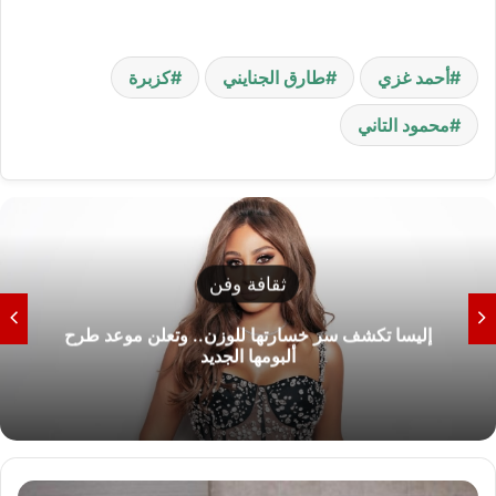
أحمد غزي
طارق الجنايني
كزبرة
محمود التاني
ثقافة وفن
إليسا تكشف سر خسارتها للوزن.. وتعلن موعد طرح
ألبومها الجديد
ب