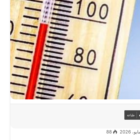
طباعة
88