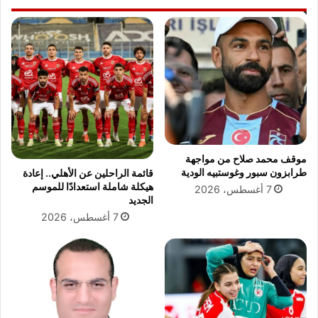
ي
ا
ع
ع
ب
ع
د
ن
ا
ا
ل
ل
ب
ح
ا
ض
ق
ا
ي
ر
موقف محمد صلاح من مواجهة
:
ة
طرابزون سبور وغوستبيه الودية
قائمة الراحلين عن الأهلي.. إعادة
م
هيكلة شاملة استعدادًا للموسم
7 أغسطس، 2026
خ
الجديد
ا
7 أغسطس، 2026
ل
ف
ا
ت
م
ا
ل