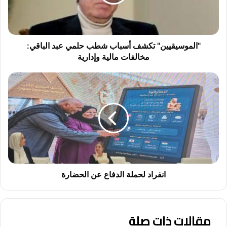
س
ي
ق
ي
ي
"الموسيقيين" تكشف أسباب شطب حلمي عبد الباقي:
ن
مخالفات مالية وإدارية
"
ت
ا
ك
ن
ش
ف
ف
ر
أ
ا
س
د
ب
ل
ا
ح
ب
م
ش
ل
انفراد لحملة الدفاع عن الحضارة
ط
ة
ب
ا
ح
ل
ل
مقالات ذات صلة
د
م
ف