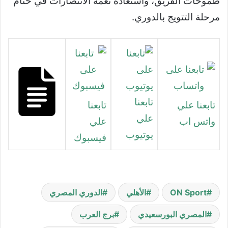
طموحات الفريق، واستعادة نغمة الانتصارات في ختام
مرحلة التتويج بالدوري.
تابعنا
تابعنا علي
تابعنا
علي
واتس اب
علي
يوتيوب
فيسبوك
ON Sport
الأهلي
الدوري المصري
المصري البورسعيدي
برج العرب