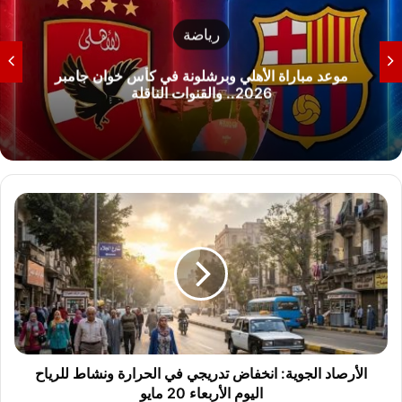
رياضة
موعد مباراة الأهلي وبرشلونة في كأس خوان جامبر
2026.. والقنوات الناقلة
ا
ل
أ
ر
ص
ا
د
ا
ل
ج
الأرصاد الجوية: انخفاض تدريجي في الحرارة ونشاط للرياح
و
اليوم الأربعاء 20 مايو