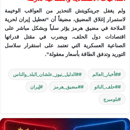
ولم يغفل جرينكويتش التحذير من العواقب الوخيمة
لاستمرار إغلاق المضيق، مضيفاً أن “تعطيل إيران لحرية
الملاحة في مضيق هرمز يؤثر سلباً وبشكل مباشر على
اقتصادات دول الحلف، ويضرب في مقتل قدراتها
الصناعية العسكرية التي تعتمد على استقرار سلاسل
التوريد وتدفق الطاقة بأسعار معقولة”.
#أخبار_العالم
#الدليل_نيوز_علشان_البلد_والناس
#حلف_الناتو
#مضيق_هرمز
إيران
بلومبرج