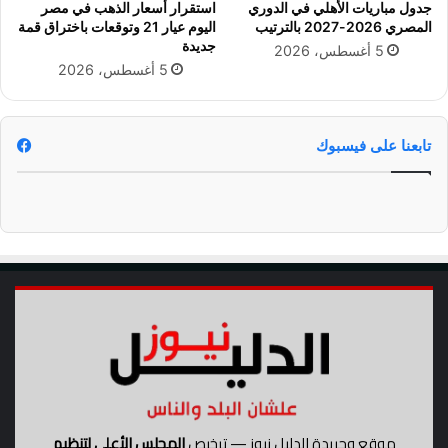
جدول مباريات الأهلي في الدوري
استقرار أسعار الذهب في مصر
ر
ا
المصري 2026-2027 بالترتيب
اليوم عيار 21 وتوقعات باختراق قمة
ب
ز
جديدة
5 أغسطس، 2026
ع
ي
5 أغسطس، 2026
ا
ل
ء
و
2
د
0
ي
تابعنا على فيسبوك
م
اً
ا
و
ي
ت
و
ع
ر
ف
ع
ل
ى
م
ج
م
و
ع
موقع وجريدة الدليل نيوز — ترخيص
المجلس الأعلى لتنظيم