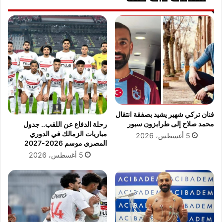
ل
ة
ي
"
ل
ف
م
ي
و
ض
ا
ي
ج
ا
ه
ف
ة
ة
ا
"
ل
و
فنان تركي شهير يشيد بصفقة انتقال
م
ا
محمد صلاح إلى طرابزون سبور
رحلة الدفاع عن اللقب.. جدول
ص
ح
مباريات الزمالك في الدوري
5 أغسطس، 2026
ر
د
المصري موسم 2026-2027
ي
م
5 أغسطس، 2026
ف
ن
ي
ا
م
ل
ر
ن
ح
ا
ل
س
ة
م