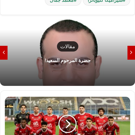
سيراميكا كليوباترا
معتمد جمال
مقالات
حضرة المرحوم السعيد!
ب
ن
ش
ر
ق
ي