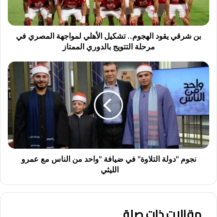
ي
ق
و
د
بن شرقي يقود الهجوم.. تشكيل الأهلي لمواجهة المصري في
ا
مرحلة التتويج بالدوري الممتاز
ل
ه
ن
ج
ج
و
و
م
م
.
"
.
د
ت
و
ش
ل
ك
ة
ي
ا
نجوم "دولة التلاوة" في ضيافة "واحد من الناس مع عمرو
ل
ل
الليثي
ا
ت
ل
ل
أ
ا
ه
مقالات ذات صلة
و