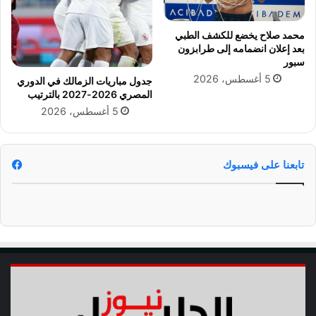
ا
ع
ل
ع
محمد صلاح يخضع للكشف الطبي
ت
م
بعد إعلان انضمامه إلى طرابزون
ت
ر
سبور
و
و
5 أغسطس، 2026
جدول مباريات الزمالك في الدوري
ي
ا
المصري 2026-2027 بالترتيب
ج
ل
5 أغسطس، 2026
ب
ل
ا
ي
ل
ث
د
ي
تابعنا على فيسبوك
و
ر
ي
ا
ل
م
م
ت
ا
ز