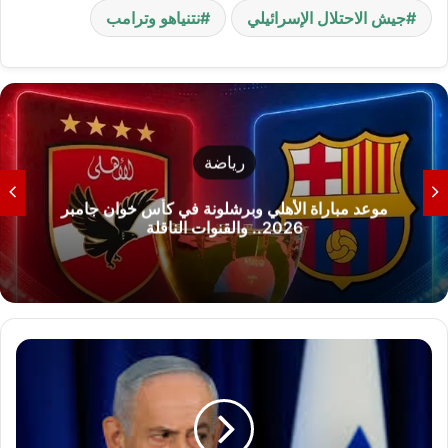
جيش الاحتلال الإسرائيلي
نتنياهو وترامب
رياضة
موعد مباراة الأهلي وبرشلونة في كأس خوان جامبر
2026.. والقنوات الناقلة
ت
ص
ع
ي
د