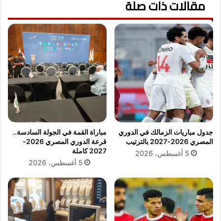
مقالات ذات صلة
ت
إ
ح
ص
و
د
ي
ا
ل
ر
م
أ
ص
و
ر
ا
ل
م
م
ر
ر
ب
ك
ـ
ز
جدول مباريات الزمالك في الدوري
مباراة القمة في الجولة السادسة..
ق
د
المصري 2026-2027 بالترتيب
قرعة الدوري المصري 2026-
ص
و
2027 كاملة
5 أغسطس، 2026
ف
ل
5 أغسطس، 2026
ا
ي
ل
ل
ض
ل
ا
ب
ح
ح
ي
ث