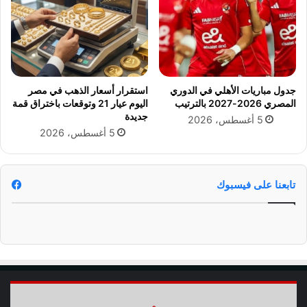
ة
ا
ا
ل
ل
ع
ج
ل
ن
م
و
ي
جدول مباريات الأهلي في الدوري
استقرار أسعار الذهب في مصر
ب
.
المصري 2026-2027 بالترتيب
اليوم عيار 21 وتوقعات باختراق قمة
ي
.
جديدة
5 أغسطس، 2026
ة
و
5 أغسطس، 2026
ف
و
ي
ص
ب
و
ي
ل
تابعنا على فيسبوك
ر
ا
و
ل
ت
ج
ا
م
ع
ا
ت