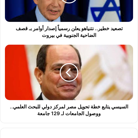
خ
ط
ي
ر
.
تصعيد خطير.. نتنياهو يعلن رسمياً إصدار أوامر بـ قصف
.
الضاحية الجنوبية في بيروت
ن
ت
ا
ن
ل
ي
س
ا
ي
ه
س
و
ي
ي
ي
ع
ت
ل
ا
ن
ب
السيسي يتابع خطة تحويل مصر لمركز دولي للبحث العلمي..
ر
ع
ووصول الجامعات لـ 129 جامعة
س
خ
م
ط
ي
ة
اً