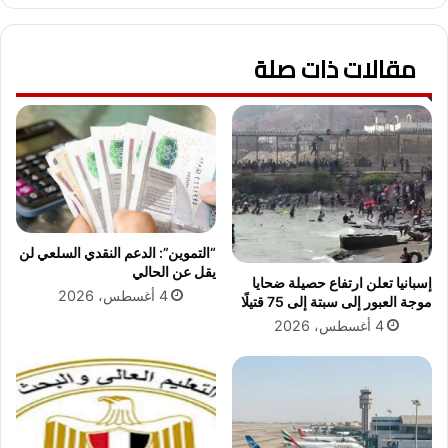
ع
ل
ا
س
مقالات ذات صلة
م
ع
ل
و
ا
د
ت
ي
ا
ة
ل
ا
ي
ل
و
ن
م
ه
ا
ا
“التموين”: الدعم النقدي السلعي لن
ل
ئ
يقل عن الحالي
إسبانيا تعلن ارتفاع حصيلة ضحايا
إ
ي
4 أغسطس، 2026
موجة العبور إلى سبتة إلى 75 قتيلًا
ث
ة
4 أغسطس، 2026
ن
ل
ي
ك
ن
أ
س
ا
ل