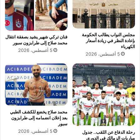
س
ف
ا
ي
م
أ
ح
ح
س
د
مجلس النواب يطالب الحكومة
فنان تركي شهير يشيد بصفقة انتقال
ن
ث
بإعادة النظر في زيادة أسعار
محمد صلاح إلى طرابزون سبور
م
ظ
الكهرباء
5 أغسطس، 2026
ع
ه
5 أغسطس، 2026
م
و
ن
ر
ت
ل
خ
ه
ب
ا
م
ص
ر
ي
محمد صلاح يخضع للكشف الطبي
ك
بعد إعلان انضمامه إلى طرابزون
س
سبور
ر
5 أغسطس، 2026
رحلة الدفاع عن اللقب.. جدول
ق
مباريات الزمالك في الدوري