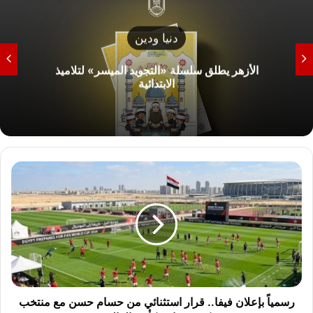
أخبار
وفاة 7 وإصابة 6 آخرين.. وزير العمل يتابع حادث
انقلاب سيارة عمال بالصف
ر
س
م
ي
اً
ب
إ
ع
ل
ا
رسمياً بإعلان فيفا.. قرار استثنائي من حسام حسن مع منتخب