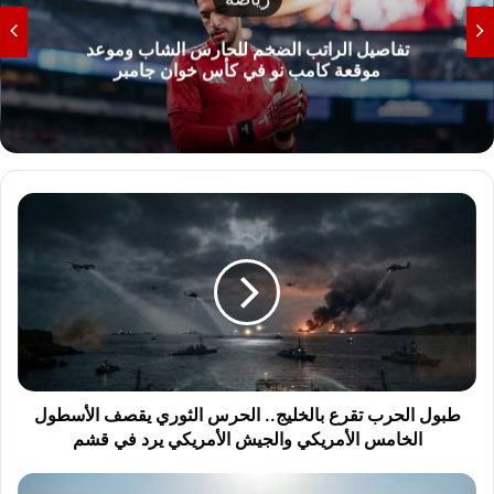
تصعيد عسكري في اليمن واشتعال أزمة مضيق
هرمز بعد استهداف ناقلة إماراتية
ط
ب
و
ل
ا
ل
ح
ر
ب
ت
طبول الحرب تقرع بالخليج.. الحرس الثوري يقصف الأسطول
ق
الخامس الأمريكي والجيش الأمريكي يرد في قشم
ر
ع
ا