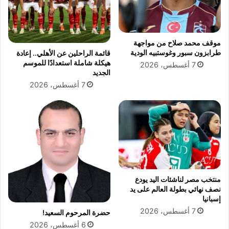
ق
م
ص
و
ف
ج
ا
ة
موقف محمد صلاح من مواجهة
ل
ا
طرابزون سبور وغوستبيه الودية
قائمة الراحلين عن الأهلي.. إعادة
أ
ل
هيكلة شاملة استعدادًا للموسم
7 أغسطس، 2026
س
ح
الجديد
ط
ا
7 أغسطس، 2026
و
ر
ل
ة
ا
و
ل
ت
خ
ك
ا
ش
م
ف
س
م
ا
ن
منتخب مصر لناشئات اليد يودع
ل
ا
نصف نهائي بطولة العالم على يد
أ
ط
إسبانيا
م
ق
7 أغسطس، 2026
حضرة المرحوم السعيد!
ر
س
6 أغسطس، 2026
ي
ق