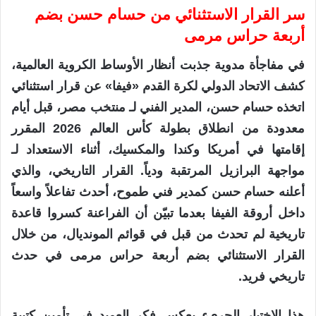
سر القرار الاستثنائي من حسام حسن بضم
أربعة حراس مرمى
في مفاجأة مدوية جذبت أنظار الأوساط الكروية العالمية،
كشف الاتحاد الدولي لكرة القدم «فيفا» عن قرار استثنائي
اتخذه حسام حسن، المدير الفني لـ منتخب مصر، قبل أيام
معدودة من انطلاق بطولة كأس العالم 2026 المقرر
إقامتها في أمريكا وكندا والمكسيك، أثناء الاستعداد لـ
مواجهة البرازيل المرتقبة ودياً. القرار التاريخي، والذي
أعلنه حسام حسن كمدير فني طموح، أحدث تفاعلاً واسعاً
داخل أروقة الفيفا بعدما تبيّن أن الفراعنة كسروا قاعدة
تاريخية لم تحدث من قبل في قوائم المونديال، من خلال
القرار الاستثنائي بضم أربعة حراس مرمى في حدث
تاريخي فريد.
هذا الاختيار الجريء يعكس فكر العميد في تأمين كتيبة