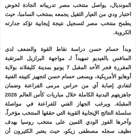
المونديال، يواصل منتخب مصر تدريباته الجادة لخوض
اختبار ودي من العيار الثقيل يجمعه بمنتخب السامبا، حيث
يطمح منتخب مصر لتسجيل نتيجة إيجابية تؤكد جدارته
الكروية.
وبدأ حسام حسن دراسة نقاط القوة والضعف لدى
المنافس بالفيديو تمهيداً لـ مواجهة البرازيل المرتقبة
المقررة فجر الأحد المقبل 7 يونيو بمدينة كليفلاند بولاية
أوهايو الأمريكية، ويسعى حسام حسن لتجهيز كتيبته الفنية
لتفادي إصابة أي من حراس مرمى الفراعنة وضمان
جاهزيتهم البدنية الكاملة خلال مباريات كأس العالم 2026
المقبلة. ويرغب الجهاز الفني للفراعنة في مواصلة
سلسلة النتائج الإيجابية القوية التي حققها المنتخب مؤخراً،
وآخرها الفوز الودي الثمين على منتخب روسيا بهدف
نظيف سجله مصطفى زيكو، حيث يعتبر الكثيرون أن