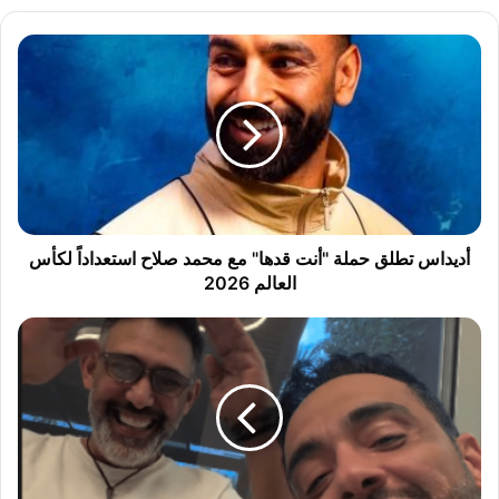
أ
د
ي
د
ا
س
ت
ط
ل
ق
أديداس تطلق حملة "أنت قدها" مع محمد صلاح استعداداً لكأس
ح
العالم 2026
م
ل
ر
ة
ا
"
م
أ
ي
ن
ج
ت
م
ق
ا
د
ل