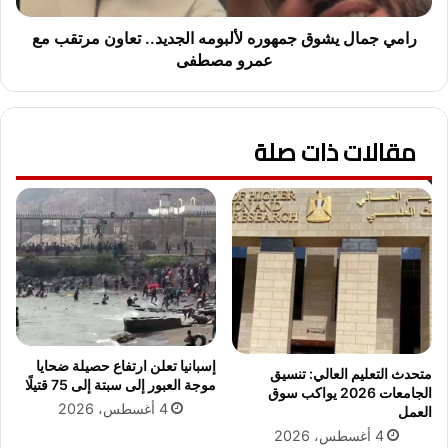
ه
ي
ا
ش
رامي جمال يشوق جمهوره لألبومه الجديد.. تعاون مرتقب مع
"
و
عمرو مصطفى
م
ق
ع
ج
م
م
ح
مقالات ذات صلة
ه
م
و
د
ر
ص
ه
ل
ل
ا
أ
ح
ل
ا
ب
س
و
ت
م
ع
ه
إسبانيا تعلن ارتفاع حصيلة ضحايا
د
ا
متحدث التعليم العالي: تنسيق
موجة العبور إلى سبتة إلى 75 قتيلًا
ا
ل
الجامعات 2026 يواكب سوق
4 أغسطس، 2026
د
العمل
ج
اً
د
4 أغسطس، 2026