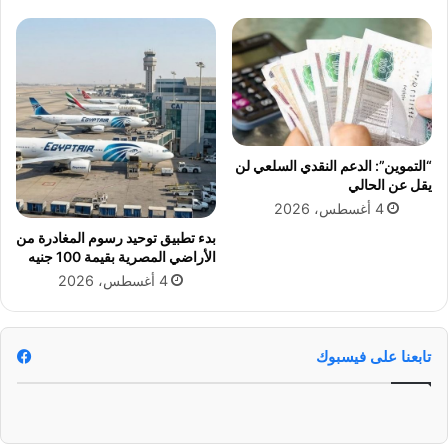
ل
ي
ك
د
أ
.
س
.
ا
ت
ل
ع
ع
ا
ا
و
“التموين”: الدعم النقدي السلعي لن
ل
ن
يقل عن الحالي
م
م
4 أغسطس، 2026
2
ر
0
بدء تطبيق توحيد رسوم المغادرة من
ت
الأراضي المصرية بقيمة 100 جنيه
2
ق
6
ب
4 أغسطس، 2026
م
ع
ع
تابعنا على فيسبوك
م
ر
و
م