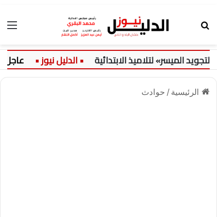
بحث عن
الق
ميسر» لتلاميذ الابتدائية
عاجل:
حضر
الرئيسية
/
حوادث