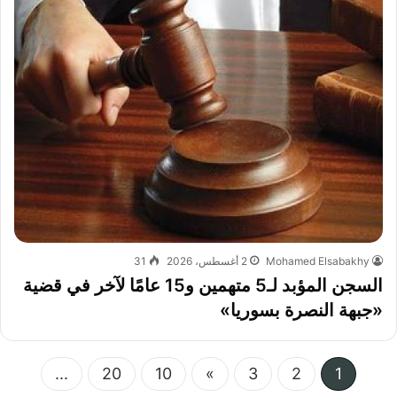
Mohamed Elsabakhy
2 أغسطس، 2026
31
السجن المؤبد لـ5 متهمين و15 عامًا لآخر في قضية
«جبهة النصرة بسوريا»
...
20
10
»
3
2
1