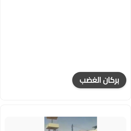
بركان الغضب