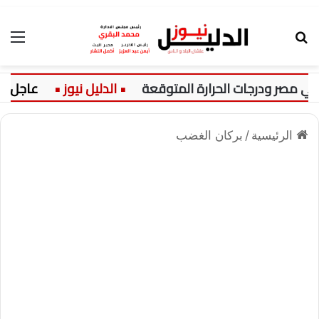
بحث عن
الق
عاجل:
الرئيسية
/
بركان الغضب