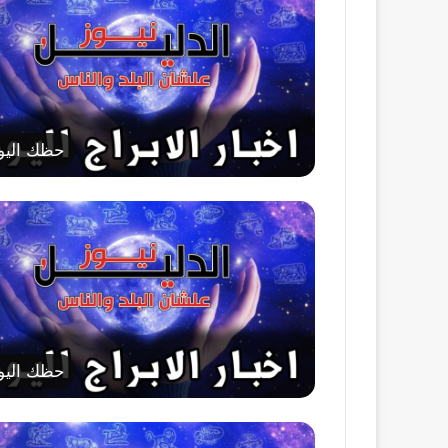
حظك اليو
حظك اليو