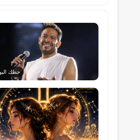
حظك اليو