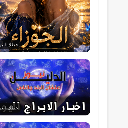
حظك اليو
حظك اليو