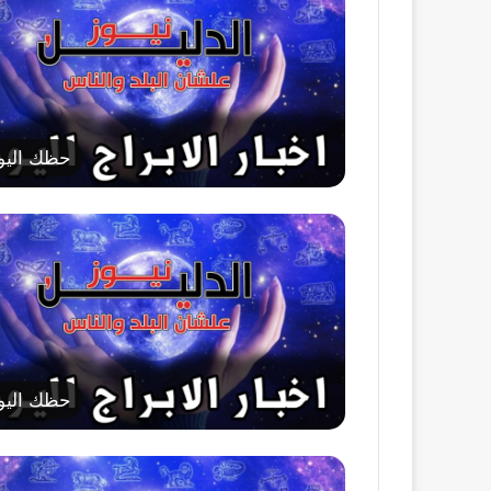
حظك اليو
حظك اليو