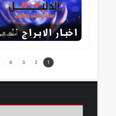
حظك اليو
4
3
2
1