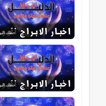
حظك اليو
حظك اليو