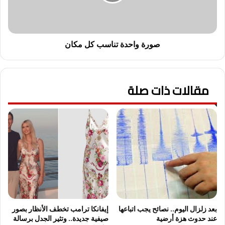
م
ا
ك
ح
ا
د
ن
ة
ت
صورة واحدة تناسب كل مكان
ن
ا
س
مقالات ذات صلة
ب
ك
ل
م
ك
ا
ن
بعد زلزال اليوم.. نصائح يجب اتباعها
إيفانكا ترامب تخطف الأنظار بصور
عند حدوث هزة أرضية
صيفية جديدة.. وتثير الجدل برسالة