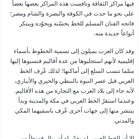
فيها مراكز الثقافة ونافست هذه المراكز بعضها بعضاً
على نحو ما حدث في الكوفة والبصرة والشام ومصر؛
فاتجه الفنان المسلم للخط يحسّنه ويجوّده ويبتكر
أنواعاً جديدة منه.
وقد كان العرب يميلون إلى تسمية الخطوط بأسماء
إقليمية لأنهم استجلبوها من عدة أقاليم فنسبوها إليها
مثلما تنسب السلع إلى أماكنها؛ لذلك عُرف الخط
العربي قبل عصر النبوة بالنبطي والحيري والأنباري،
لأنه جاء إلى بلاد العرب مع التجارة من هذه الأقاليم.
وعندما استقرّ الخط العربي في مكة والمدينة وبدأ
ينتشر منها إلى جهات أخرى عُرف باسمَيهما المكي
والمدني.
إلا أن الخط العربي لم يقدّر له أن ينال قسطاً من